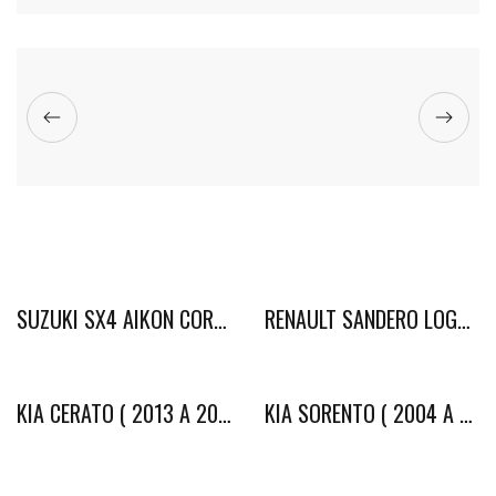
OUTLANDER ( 2013 A 2022 ) TESLA ADAK C/ CARPLAY
CRUZE LT LTZ ( 2012 A 2016 ) TESLA ADAK C/ CARPLAY
SUZUKI SX4 AIKON CORE C/ CARPLAY
RENAULT SANDERO LOGAN ( 2012 A 2014 ) AIKON CORE C/ CARPLAY
KIA CERATO ( 2013 A 2020 ) AIKON CORE G3 C/ CARPLAY
KIA SORENTO ( 2004 A 2009 ) ADAK 9232 C/ CARPLAY