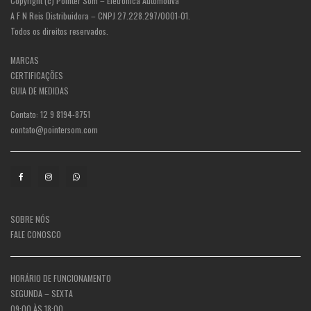
Copyright (c) Pointer Som – Eletrônica Automotiva
A F N Reis Distribuidora – CNPJ 27.228.297/0001-01.
Todos os direitos reservados.
MARCAS
CERTIFICAÇÕES
GUIA DE MEDIDAS
Contato: 12 9 8194-8751
contato@pointersom.com
SOBRE NÓS
FALE CONOSCO
HORÁRIO DE FUNCIONAMENTO
SEGUNDA – SEXTA
09:00 ÀS 18:00