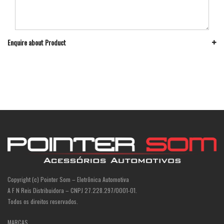
Enquire about Product
Copyright (c) Pointer Som – Eletrônica Automotiva
A F N Reis Distribuidora – CNPJ 27.228.297/0001-01.
Todos os direitos reservados.
MARCAS