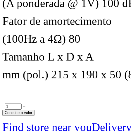
(A ponderada @ 1V) 100 d
Fator de amortecimento
(100Hz a 4Ω) 80
Tamanho L x D x A
mm (pol.) 215 x 190 x 50 (8
-
+
Consulte o valor
Find store near you
Delivery